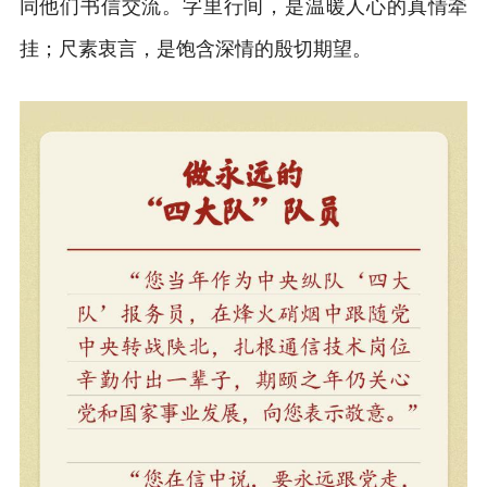
同他们书信交流。字里行间，是温暖人心的真情牵
挂；尺素衷言，是饱含深情的殷切期望。