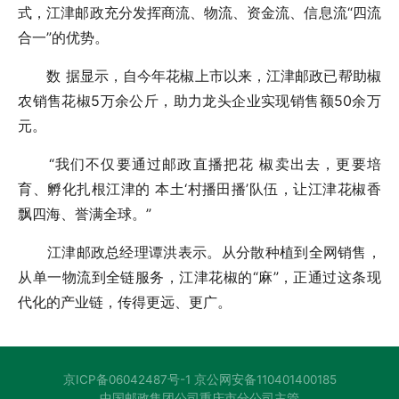
式，江津邮政充分发挥商流、物流、资金流、信息流“四流
合一”的优势。
数 据显示，自今年花椒上市以来，江津邮政已帮助椒
农销售花椒5万余公斤，助力龙头企业实现销售额50余万
元。
“我们不仅要通过邮政直播把花 椒卖出去，更要培
育、孵化扎根江津的 本土‘村播田播’队伍，让江津花椒香
飘四海、誉满全球。”
江津邮政总经理谭洪表示。从分散种植到全网销售，
从单一物流到全链服务，江津花椒的“麻”，正通过这条现
代化的产业链，传得更远、更广。
京ICP备06042487号-1
京公网安备110401400185
中国邮政集团公司重庆市分公司主管