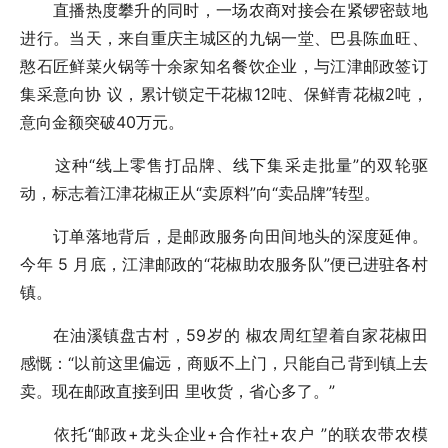
直播热度攀升的同时，一场农商对接会在紧锣密鼓地
进行。当天，来自重庆主城区的九锅一堂、巴县陈血旺、
憨石匠鲜菜火锅等十余家知名餐饮企业，与江津邮政签订
集采意向协 议，累计锁定干花椒12吨、保鲜青花椒2吨，
意向金额突破40万元。
这种“线上零售打品牌、线下集采走批量”的双轮驱
动，标志着江津花椒正从“卖原料”向“卖品牌”转型。
订单落地背后，是邮政服务向田间地头的深度延伸。
今年 5 月底，江津邮政的“花椒助农服务队”便已进驻各村
镇。
在油溪镇盘古村，59岁的 椒农周红望着自家花椒田
感慨：“以前这里偏远，商贩不上门，只能自己背到镇上去
卖。现在邮政直接到田 里收货，省心多了。”
依托“邮政+龙头企业+合作社+农户 ”的联农带农模