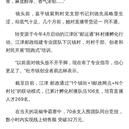
青，麻度醇厚、香气浓郁……”
镜头前，嘉平镇紫荆村党支部书记刘德先虽略显生
涩，却底气十足。几个月前，她对直播带货还一 窍不通。
转变源于今年4月启动的江津区“邮运通”杯村播孵化行
动。江津邮政组建专业团队下沉镇村，对村干部、创者和
村民开展“陪跑式”培训。
“以前面对镜头放不开手脚，现在有了专业指导，信心
更足了。”杜市镇创业者易志林表示。
截至目前，江津 邮政通过“1个镇街+1邮政网点+N个
村社”的联动模式，已累计孵化村播队伍106支，培育直播
人才269名。
在当天的花椒争霸赛中，70余支入围团队同台竞技，
数小时内实现线上销售额 突破32万元。